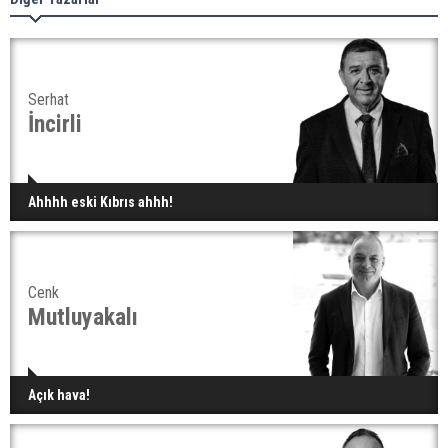
Serhat
İncirli
Ahhhh eski Kıbrıs ahhh!
Cenk
Mutluyakalı
Açık hava!