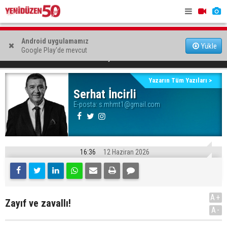
i'ne
AP: Hürmüz Boğazı'nın açılması için anlaşma taslağına
Aktunç: “Ka
Android uygulamamız
Yükle
Google Play'de mevcut
son hali verildi
sistematik
Zayıf ve zavallı!
YAZARLAR
Serhat İncirli
Yazarın Tüm Yazıları >
Serhat İncirli
E-posta:
s.mhmt1@gmail.com
16:36
12 Haziran 2026
A+
Zayıf ve zavallı!
A-