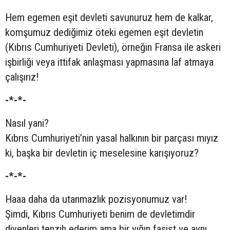
Hem egemen eşit devleti savunuruz hem de kalkar,
komşumuz dediğimiz öteki egemen eşit devletin
(Kıbrıs Cumhuriyeti Devleti), örneğin Fransa ile askeri
işbirliği veya ittifak anlaşması yapmasına laf atmaya
çalışırız!
-*-*-
Nasıl yani?
Kıbrıs Cumhuriyeti’nin yasal halkının bir parçası mıyız
ki, başka bir devletin iç meselesine karışıyoruz?
-*-*-
Haaa daha da utanmazlık pozisyonumuz var!
Şimdi, Kıbrıs Cumhuriyeti benim de devletimdir
diyenleri tenzih ederim ama bir yığın faşist ve aynı