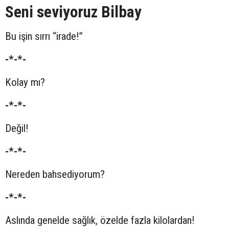
Seni seviyoruz Bilbay
Bu işin sırrı “irade!”
-*-*-
Kolay mı?
-*-*-
Değil!
-*-*-
Nereden bahsediyorum?
-*-*-
Aslında genelde sağlık, özelde fazla kilolardan!