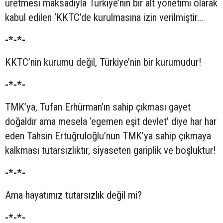
üretmesi maksadıyla Türkiye’nin bir alt yönetimi olarak
kabul edilen ‘KKTC’de kurulmasına izin verilmiştir…
-*-*-
KKTC’nin kurumu değil, Türkiye’nin bir kurumudur!
-*-*-
TMK’ya, Tufan Erhürman’ın sahip çıkması gayet
doğaldır ama mesela ‘egemen eşit devlet’ diye har har
eden Tahsin Ertuğruloğlu’nun TMK’ya sahip çıkmaya
kalkması tutarsızlıktır, siyaseten gariplik ve boşluktur!
-*-*-
Ama hayatımız tutarsızlık değil mi?
-*-*-