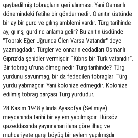
gaybedilmiş tobragların geri alınması. Yani Osmanlı
dönemindeki fetihe bir göndermedir. O anıtın üstünde
bir ay bir gurd ve gılınş amblemi vardır. Türg tarihinde
ay, gılınş, gurd ne anlama gelir? Bu anıtın üsdünde
"Toprak Eğer Uğrunda Ölen Varsa Vatandır" deye
yazmagdadır. Türgler ve onnarın ecdadları Osmanlı
Gıprız'da şehidler vermişdir. “Kıbrıs bir Türk vatanıdır”.
Bir tobrag u’runa ölmeg nedir Türg tarihinde? Türg
yurdunu savunmag, bir da fededilen tobragları Türg
yurdu yabmagdır. Yani kolonize edmegdir. Kolonize
edilmiş tobrag parçası Türg yurdudur.
28 Kasım 1948 yılında Ayasofya (Selimiye)
meydanında tarihi bir eylem yapılmışdır. Hürsöz
gazeddasında yayınnanan ilana göre ilhag ve
muhdariyete garşı böyüg bir eylem yapılmışdır