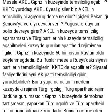
Mesela AKEL Gıprız’ın kuzeyinde temsilcilig açabilir?
KKTC yurddaşı AKEL üyesi gişiler biz AKEL’in
temsilciliyini açıyorug dersa ne olur? İçişleri Bakanlığı
Şenova’ya verdiyi cevabı verir? Yoğusa orduynan
polis devreye girer? AKEL’in kuzeyde temsilcilig
açamaması ve Türg partilerinin kuzeyde temsilcilig
açabilmeleri kuzeyde gurulan apartheid rejimiynan
ilgilidir. Gıprız’ın kuzeyinde 50 bin civarı Rus’un oldu
söylenmegdedir. Bu Ruslar mesela Rusya’dakı siyasi
partilerin temsilciliglerini KKTC’de açabilirler? Siyasal
faaliyedlerini ayni AK parti temsilciliyi gibin
yürüdebilirler? Bunu yapamamalarnın nedeni
kuzeydeki rejimin Türg ırgcılıgı, Türg apartheid rejimi
üsdüne gurulmasıdır. Gıprız’ın kuzeyinde demokrasi
tartışmasını yaparkan Türg ırgcılı’ı ve Türg apartheid
rejimi gonuşulmag zorundadır. Bunnarı görmezden,