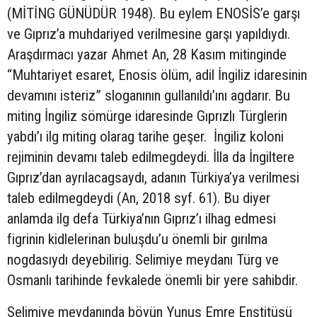
(MİTİNG GÜNÜDÜR 1948). Bu eylem ENOSİS’e garşı
ve Gıprız’a muhdariyed verilmesine garşı yapıldıydı.
Araşdırmacı yazar Ahmet An, 28 Kasım mitinginde
“Muhtariyet esaret, Enosis ölüm, adil İngiliz idaresinin
devamını isteriz” sloganının gullanıldı’ını agdarır. Bu
miting İngiliz sömürge idaresinde Gıprızlı Türglerin
yabdı’ı ilg miting olarag tarihe geşer. İngiliz koloni
rejiminin devamı taleb edilmegdeydi. İlla da İngiltere
Gıprız’dan ayrılacagsaydı, adanın Türkiya’ya verilmesi
taleb edilmegdeydi (An, 2018 syf. 61). Bu diyer
anlamda ilg defa Türkiya’nın Gıprız’ı ilhag edmesi
figrinin kidlelerinan buluşdu’u önemli bir gırılma
nogdasıydı deyebilirig. Selimiye meydanı Türg ve
Osmanlı tarihinde fevkalede önemli bir yere sahibdir.
Selimiye meydanında böyün Yunus Emre Enstitüsü