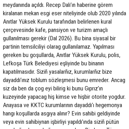
meydanında açıldı. Recep Dalı’ın haberine görem
kiralanan mekan esgi eser niteliyinde olub 2020 yılında
Anıtlar Yüksek Kurulu tarafından belirlenen kural
çerçevesinde kafe, pansiyon ve turizm amaçlı
gullanılması gerekir (Dal 2026). Bu bina siyasal bir
partinin temsilciliyi olarag gullanılamaz. Yapılması
gereken bu goşullarda, Anıtlar Yüksek Kurulu, polis,
Lefkoşa Türk Belediyesi eşliyinde bu binanın
kapatılmasıdır. Siziñ yasalarñız, kurumlarñız bize
dayaddı’ınız toblum sözleşmesi bunu emreder. Ancag
siz da ben da çog eyi bilirig ki bunu Gıprız’ın
kuzeyinde yapacag hiş kimse ve hişbir otorite yogdur.
Anayasa ve KKTC kurumlarının dayaddı’ı hegemonya
hangı koşullarda asgıya alınır? Evin sahibi geldiyinde
veya evin sahibiynan işbirliyi yapıldı’ında siziñ pütün