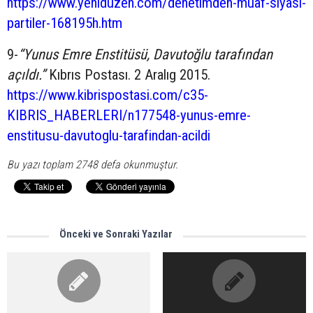
https://www.yeniduzen.com/denetimden-muaf-siyasi-
partiler-168195h.htm
9-
“Yunus Emre Enstitüsü, Davutoğlu tarafından
açıldı.”
Kıbrıs Postası. 2 Aralıg 2015.
https://www.kibrispostasi.com/c35-
KIBRIS_HABERLERI/n177548-yunus-emre-
enstitusu-davutoglu-tarafindan-acildi
Bu yazı toplam 2748 defa okunmuştur.
Önceki ve Sonraki Yazılar