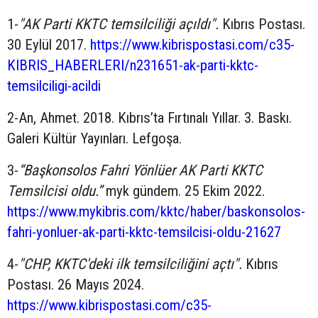
1-
"AK Parti KKTC temsilciliği açıldı".
Kıbrıs Postası.
30 Eylül 2017.
https://www.kibrispostasi.com/c35-
KIBRIS_HABERLERI/n231651-ak-parti-kktc-
temsilciligi-acildi
2-An, Ahmet. 2018. Kıbrıs’ta Fırtınalı Yıllar. 3. Baskı.
Galeri Kültür Yayınları. Lefgoşa.
3-
“Başkonsolos Fahri Yönlüer AK Parti KKTC
Temsilcisi oldu.”
myk gündem. 25 Ekim 2022.
https://www.mykibris.com/kktc/haber/baskonsolos-
fahri-yonluer-ak-parti-kktc-temsilcisi-oldu-21627
4-
"CHP, KKTC'deki ilk temsilciliğini açtı".
Kıbrıs
Postası. 26 Mayıs 2024.
https://www.kibrispostasi.com/c35-