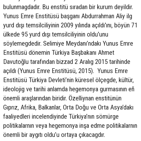
bulunmagdadır. Bu enstitü sıradan bir kurum deyildir.
Yunus Emre Enstitüsü başganı Abdurrahman Aliy ilg
yurd dışı temsilciliyinin 2009 yılında açıldı'ını, böyün 71
ülkede 95 yurd dışı temsilciliyinin oldu'unu
söylemegdedir. Selimiye Meydanı’ndakı Yunus Emre
Enstitüsü dönemin Türkiya Başbakanı Ahmet
Davutoğlu tarafından bizzad 2 Aralıg 2015 tarihinde
açıldı (Yunus Emre Enstitüsü, 2015). Yunus Emre
Enstitüsü Türkiya Devleti’nin küresel ölçegde, kültür,
ideolojig ve tarihi anlamda hegemonya gurmasının eñ
önemli araşlarından biridir. Özelliynan enstitünün
Gıprız, Afrika, Balkanlar, Orta Doğu ve Orta Asya’dakı
faaliyedleri incelendiyinde Türkiya’nın sömürge
politikalarnın veya hegemonya inşa edme politikalarnın
önemli bir aygıtı oldu’u ortaya çıkacagdır.