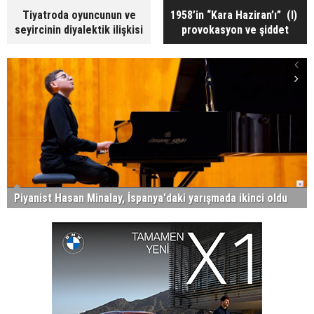
Tiyatroda oyuncunun ve
1958’in “Kara Haziran’ı” (I)
seyircinin diyalektik ilişkisi
provokasyon ve şiddet
Piyanist Hasan Minalay, İspanya'daki yarışmada ikinci oldu