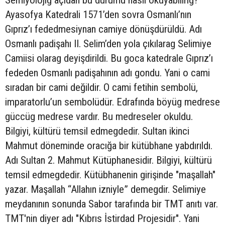
Semiyolojig açıdan bu durumu nasıl okuyabilirig?
Ayasofya Katedrali 1571’den sovra Osmanlı’nın
Gıprız’ı fededmesiynan camiye dönüşdürüldü. Adı
Osmanlı padişahı II. Selim’den yola çıkılarag Selimiye
Camiisi olarag deyişdirildi. Bu goca katedrale Gıprız’ı
fededen Osmanlı padişahının adı gondu. Yani o cami
sıradan bir cami değildir. O cami fetihin sembolü,
imparatorlu’un sembolüdür. Edrafında böyüg medrese
güccüg medrese vardır. Bu medreseler okuldu.
Bilgiyi, kültürü temsil edmegdedir. Sultan ikinci
Mahmut döneminde oracığa bir kütübhane yabdırıldı.
Adı Sultan 2. Mahmut Kütüphanesidir. Bilgiyi, kültürü
temsil edmegdedir. Kütübhanenin girişinde "maşallah"
yazar. Maşallah “Allahın izniyle” demegdir. Selimiye
meydanının sonunda Sabor tarafında bir TMT anıtı var.
TMT'nin diyer adı "Kıbrıs İstirdad Projesidir". Yani