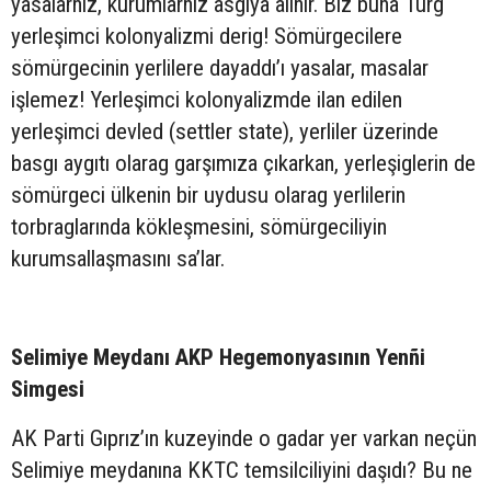
yasalarñız, kurumlarñız asgıya alınır. Biz buna Türg
yerleşimci kolonyalizmi derig! Sömürgecilere
sömürgecinin yerlilere dayaddı’ı yasalar, masalar
işlemez! Yerleşimci kolonyalizmde ilan edilen
yerleşimci devled (settler state), yerliler üzerinde
basgı aygıtı olarag garşımıza çıkarkan, yerleşiglerin de
sömürgeci ülkenin bir uydusu olarag yerlilerin
torbraglarında kökleşmesini, sömürgeciliyin
kurumsallaşmasını sa’lar.
Selimiye Meydanı AKP Hegemonyasının Yenñi
Simgesi
AK Parti Gıprız’ın kuzeyinde o gadar yer varkan neçün
Selimiye meydanına KKTC temsilciliyini daşıdı? Bu ne