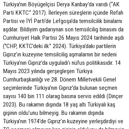
Türkiya'nın Böyügelçisi Derya Kanbay’da varıdı (“AK
Parti KKTC” 2017). İlerleyen süreşlerin içünde Refah
Partisi ve İYİ Parti’de Lefgoşa’da temsilcilik binalarnı
aşdılar. Bildiyim gadarıynan son temsilcilig binasını da
Cumhuriyet Halk Partisi 26 Mayıs 2024 tarihinde aşdı
("CHP, KKTC'deki ilk” 2024). Türkiya’dakı partilerin
Gıprız’ın kuzeyine temsilcilig aşmalarnın bir nedeni
Türkiya’nın Gıprız’da uyguladı’ı nüfus politikasıdır. 14
Mayıs 2023 yılında gerşegleşen Türkiya
Cumhurbaşkanlığı ve 28. Dönem Milletvekili Genel
seçimlerinde Türkiya'nın Gıprız'da bulunan seçmen
sayısı 140 bin 111 olarag basına servis edildi (Dinçer
2023). Bu rakamın dışında 18 yaş altı Türkiyalı kaş
gişinin oldu’unu bilmeyig. Bu rakamın dışında
Türkiya’nın 1974’de Gıprız’ın kuzeyine yerleşdirdiyi ve