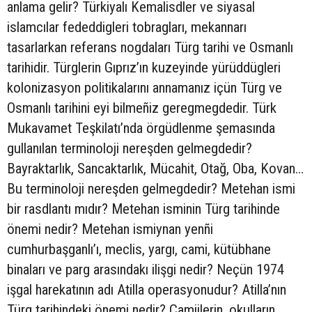
anlama gelir? Türkiyalı Kemalisdler ve siyasal
islamcılar fededdigleri tobragları, mekannarı
tasarlarkan referans nogdaları Türg tarihi ve Osmanlı
tarihidir. Türglerin Gıprız’ın kuzeyinde yürüddügleri
kolonizasyon politikalarını annamanız içün Türg ve
Osmanlı tarihini eyi bilmeñiz geregmegdedir. Türk
Mukavamet Teşkilatı’nda örgüdlenme şemasında
gullanılan terminoloji nereşden gelmegdedir?
Bayraktarlık, Sancaktarlık, Mücahit, Otağ, Oba, Kovan…
Bu terminoloji nereşden gelmegdedir? Metehan ismi
bir rasdlantı mıdır? Metehan isminin Türg tarihinde
önemi nedir? Metehan ismiynan yenñi
cumhurbaşganlı’ı, meclis, yargı, cami, kütübhane
binaları ve parg arasındakı ilişgi nedir? Neçün 1974
işgal harekatının adı Atilla operasyonudur? Atilla’nın
Türg tarihindeki önemi nedir? Camiilerin, okulların