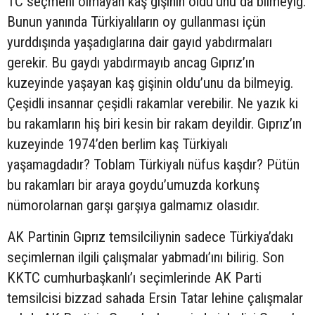
TC seçmeni olmayan kaş gişinin oldu’unu da bilmeyig.
Bunun yanında Türkiyalıların oy gullanması içün
yurddışında yaşadıglarına dair gayıd yabdırmaları
gerekir. Bu gaydı yabdırmayıb ancag Gıprız’ın
kuzeyinde yaşayan kaş gişinin oldu’unu da bilmeyig.
Çeşidli insannar çeşidli rakamlar verebilir. Ne yazık ki
bu rakamların hiş biri kesin bir rakam deyildir. Gıprız’ın
kuzeyinde 1974’den berlim kaş Türkiyalı
yaşamagdadır? Toblam Türkiyalı nüfus kaşdır? Pütün
bu rakamları bir araya goydu’umuzda korkunş
nümorolarnan garşı garşıya galmamız olasıdır.
AK Partinin Gıprız temsilciliynin sadece Türkiya’dakı
seçimlernan ilgili çalışmalar yabmadı’ını bilirig. Son
KKTC cumhurbaşkanlı’ı seçimlerinde AK Parti
temsilcisi bizzad sahada Ersin Tatar lehine çalışmalar