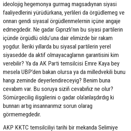
ideolojig hegemonya gurmag magsadıynan siyasi
faaliyedlerini yürüdürkana, yerlileri da örgüdlemeg ve
onnarı gendi siyasal örgüdlenmelernin içüne angaje
edmegdedir. Ne gadar Gıprızlı’nın bu siyasi partilerin
içünde örgüdlü oldu’una dair elimizde bir rakam
yogdur. İleriki yıllarda bu siyasal partilerin yerel
siyasedde da aktif olmayacaglarnın garantisini kim
verebilir? Ya da AK Parti temsilcisi Emre Kaya bey
mesela UBP’den bakan olursa ya da milledvekili bunu
hangı zeminde deyerlendireceyig? Benim buna
cevabım var. Bu soruya siziñ cevabıñız ne olur?
Sömürgecilig ilişgilerini o gadar ola’anlaşdırdıg ki
bunnarı artıg insannarımız sorun olarag
görmemegdedir.
AKP KKTC temsilciliyi tarihi bir mekanda Selimiye