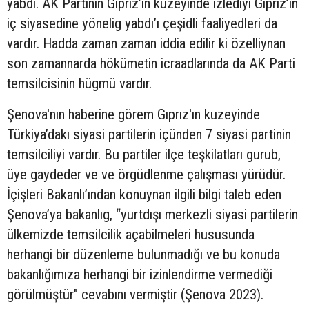
yabdı. AK Partinin Gıprız’ın kuzeyinde izlediyi Gıprız’ın
iç siyasedine yönelig yabdı’ı çeşidli faaliyedleri da
vardır. Hadda zaman zaman iddia edilir ki özelliynan
son zamannarda hökümetin icraadlarında da AK Parti
temsilcisinin hügmü vardır.
Şenova'nın haberine görem Gıprız'ın kuzeyinde
Türkiya’dakı siyasi partilerin içünden 7 siyasi partinin
temsilciliyi vardır. Bu partiler ilçe teşkilatları gurub,
üye gaydeder ve ve örgüdlenme çalışması yürüdür.
İçişleri Bakanlı’ından konuynan ilgili bilgi taleb eden
Şenova’ya bakanlıg, “yurtdışı merkezli siyasi partilerin
ülkemizde temsilcilik açabilmeleri hususunda
herhangi bir düzenleme bulunmadığı ve bu konuda
bakanlığımıza herhangi bir izinlendirme vermediği
görülmüştür" cevabını vermiştir (Şenova 2023).