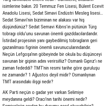
isimlerine bakın. 20 Temmuz Fen Lisesi, Bülent Ecevit
Anadolu Lisesi, Sedat Simavi Endüstri Mesleg lisesi…
Sedat Simavi’nin biziminan ne alakası var hiş
düşündünüz? Sedat Semavi Kıbrıs’ın pütünün Türg
tobragı oldu’unu savunan önemli gazddacılardandır.
İstirdad projesinin yanı gaybedilmiş tobragların geri
gazanılması figrinin önemli savunucularındandır.
Neçün Lefgoşa’nın göbeyinde bir okula bu düşünceyi
savunan bir gişinin adını verirsiñiz? Osmanlı Gıprız’ı ne
zaman fededdi? TMT’nin resmi tarihe göre guruluşu
ne zamandır? 1 Ağustos deyil midir? Osmanlıynan
TMT arasındakı ilişgi nedir?
AK Parti neçün o gadar yer varkan Selimiye
meydanına geldi? Oracı’nın tarihi önemi nedir?