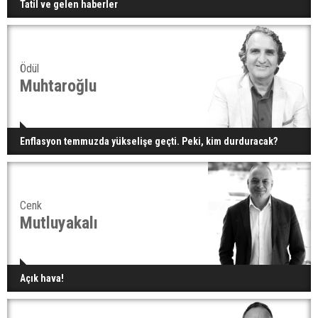
Tatil ve gelen haberler
Ödül
Muhtaroğlu
Enflasyon temmuzda yükselişe geçti. Peki, kim durduracak?
Cenk
Mutluyakalı
Açık hava!