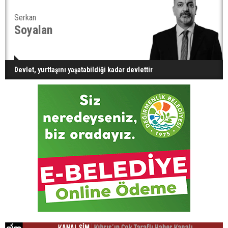
Serkan
Soyalan
Devlet, yurttaşını yaşatabildiği kadar devlettir