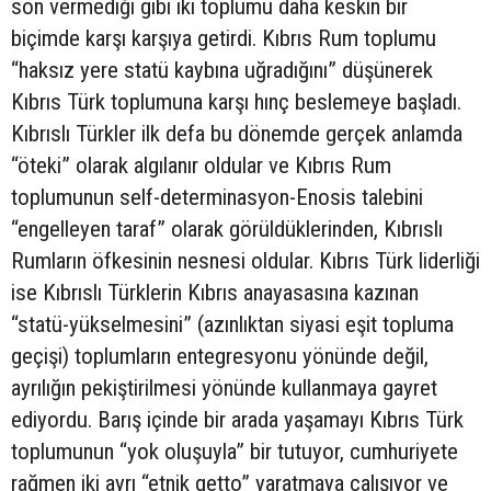
son vermediği gibi iki toplumu daha keskin bir
biçimde karşı karşıya getirdi. Kıbrıs Rum toplumu
“haksız yere statü kaybına uğradığını” düşünerek
Kıbrıs Türk toplumuna karşı hınç beslemeye başladı.
Kıbrıslı Türkler ilk defa bu dönemde gerçek anlamda
“öteki” olarak algılanır oldular ve Kıbrıs Rum
toplumunun self-determinasyon-Enosis talebini
“engelleyen taraf” olarak görüldüklerinden, Kıbrıslı
Rumların öfkesinin nesnesi oldular. Kıbrıs Türk liderliği
ise Kıbrıslı Türklerin Kıbrıs anayasasına kazınan
“statü-yükselmesini” (azınlıktan siyasi eşit topluma
geçişi) toplumların entegresyonu yönünde değil,
ayrılığın pekiştirilmesi yönünde kullanmaya gayret
ediyordu. Barış içinde bir arada yaşamayı Kıbrıs Türk
toplumunun “yok oluşuyla” bir tutuyor, cumhuriyete
rağmen iki ayrı “etnik getto” yaratmaya çalışıyor ve