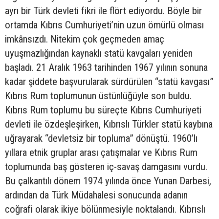
ayrı bir Türk devleti fikri ile flört ediyordu. Böyle bir
ortamda Kıbrıs Cumhuriyeti’nin uzun ömürlü olması
imkânsızdı. Nitekim çok geçmeden amaç
uyuşmazlığından kaynaklı statü kavgaları yeniden
başladı. 21 Aralık 1963 tarihinden 1967 yılının sonuna
kadar şiddete başvurularak sürdürülen “statü kavgası”
Kıbrıs Rum toplumunun üstünlüğüyle son buldu.
Kıbrıs Rum toplumu bu süreçte Kıbrıs Cumhuriyeti
devleti ile özdeşleşirken, Kıbrıslı Türkler statü kaybına
uğrayarak “devletsiz bir topluma” dönüştü. 1960’lı
yıllara etnik gruplar arası çatışmalar ve Kıbrıs Rum
toplumunda baş gösteren iç-savaş damgasını vurdu.
Bu çalkantılı dönem 1974 yılında önce Yunan Darbesi,
ardından da Türk Müdahalesi sonucunda adanın
coğrafi olarak ikiye bölünmesiyle noktalandı. Kıbrıslı