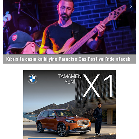
Kıbrıs’ta cazın kalbi yine Paradise Caz Festivali'nde atacak