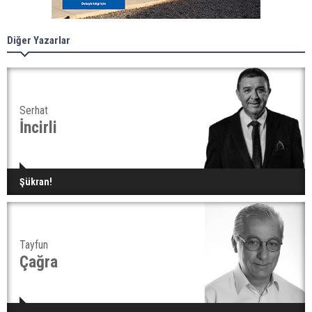
Diğer Yazarlar
Serhat
İncirli
Şükran!
Tayfun
Çağra