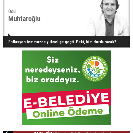
Ödül
Muhtaroğlu
Enflasyon temmuzda yükselişe geçti. Peki, kim durduracak?