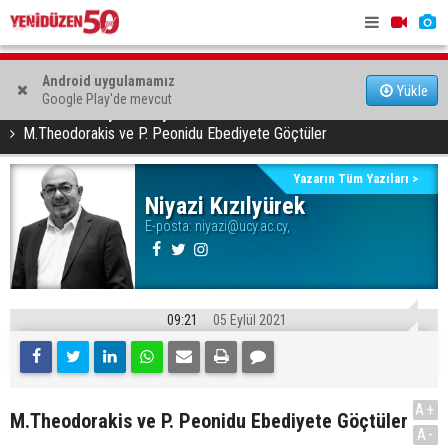
Çalışma Dairesi, sıcakta çalışma yasağına uymayan 19 iş
yerine uyarı verdi
Kıbrıs’ın 
Grup Ezman’dan Girne’de türkü gecesi
Android uygulamamız
Yükle
Google Play'de mevcut
oldu
YAZARLAR
Niyazi Kızılyürek
M.Theodorakis ve P. Peonidu Ebediyete Göçtüler
Yazarın Tüm Yazıları >
Niyazi Kızılyürek
E-posta:
niyazi@ucy.ac.cy,
09:21
05 Eylül 2021
A+
M.Theodorakis ve P. Peonidu Ebediyete Göçtüler
A-