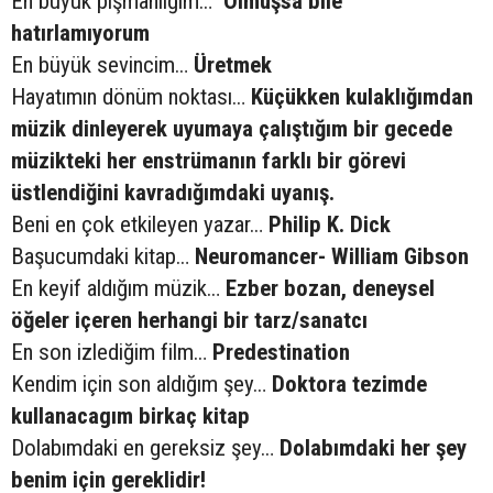
En büyük pişmanlığım…
Olmuşsa bile
hatırlamıyorum
En büyük sevincim…
Üretmek
Hayatımın dönüm noktası…
Küçükken kulaklığımdan
müzik dinleyerek uyumaya çalıştığım bir gecede
müzikteki her enstrümanın farklı bir görevi
üstlendiğini kavradığımdaki uyanış.
Beni en çok etkileyen yazar…
Philip K. Dick
Başucumdaki kitap…
Neuromancer- William Gibson
En keyif aldığım müzik…
Ezber bozan, deneysel
öğeler içeren herhangi bir tarz/sanatcı
En son izlediğim film…
Predestination
Kendim için son aldığım şey…
Doktora tezimde
kullanacagım birkaç kitap
Dolabımdaki en gereksiz şey…
Dolabımdaki her şey
benim için gereklidir!