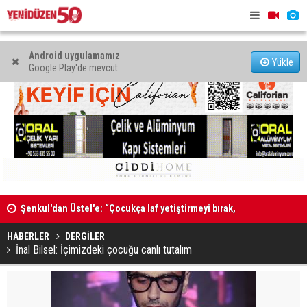
Android uygulamamız
Yükle
Google Play'de mevcut
Şenkul'dan Üstel'e: “Çocukça laf yetiştirmeyi bırak,
tatilini kesip görevinin başına dön”
"Kıbrıs’ta 
Kadın Bedeni Piyasaya Sığmaz
müzakere 
HABERLER
DERGİLER
İnal Bilsel: İçimizdeki çocuğu canlı tutalım