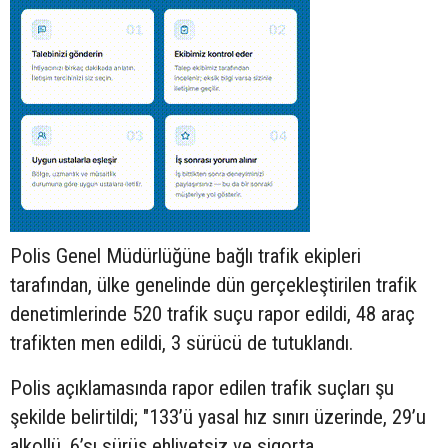
Polis Genel Müdürlüğüne bağlı trafik ekipleri
tarafından, ülke genelinde dün gerçekleştirilen trafik
denetimlerinde 520 trafik suçu rapor edildi, 48 araç
trafikten men edildi, 3 sürücü de tutuklandı.
Polis açıklamasında rapor edilen trafik suçları şu
şekilde belirtildi; "133’ü yasal hız sınırı üzerinde, 29’u
alkollü, 6’sı sürüş ehliyetsiz ve sigorta