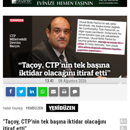
13:41
08 Ağustos 2026
YENİDÜZEN
Haber Kaynağı
"Taçoy, CTP'nin tek başına iktidar olacağını
A+
itiraf etti"
A-