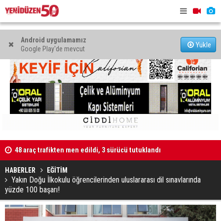
Android uygulamamız
Yükle
Google Play'de mevcut
48 araç trafikten men edildi, 3 sürücü tutuklandı
"Taçoy, CTP
Kaldırıma düşen scooter sürücüsü yaralandı
HABERLER
EĞİTİM
Yakın Doğu İlkokulu öğrencilerinden uluslararası dil sınavlarında
yüzde 100 başarı!