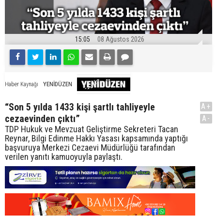
15:05
08 Ağustos 2026
YENİDÜZEN
Haber Kaynağı
“Son 5 yılda 1433 kişi şartlı tahliyeyle
A+
cezaevinden çıktı”
A-
TDP Hukuk ve Mevzuat Geliştirme Sekreteri Tacan
Reynar, Bilgi Edinme Hakkı Yasası kapsamında yaptığı
başvuruya Merkezi Cezaevi Müdürlüğü tarafından
verilen yanıtı kamuoyuyla paylaştı.