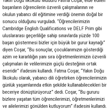
Yakın Doğu İlkokulu Müdürü Fatma Coşar, elde edilen
başarıların öğrencilerin özverili çalışmalarının ve
okulun yabancı dil eğitimine verdiği önemin doğal bir
sonucu olduğunu vurguladı. “Öğrencilerimizin
Cambridge English Qualifications ve DELF Prim gibi
uluslararası geçerliliğe sahip sınavlarda yüzde 100
başarı göstermesi bizler için büyük bir gurur kaynağı”
diyen Coşar, “Bu sonuçlar, çocuklarımızın gösterdiği
azim ve kararlılığın yanı sıra öğretmenlerimizin özverili
çalışmaları ile velilerimizin güçlü desteğinin ortak
eseridir” ifadesini kullandı. Fatma Coşar, “Yakın Doğu
İlkokulu olarak, yabancı dili öğretirken öğrencilerimizin
günlük yaşamlarında etkin şekilde kullanabilecekleri bir
beceriye dönüştürüyoruz” dedi. Coşar, “Bu gururu
bizlere yaşatan tüm öğrencilerimizi, öğretmenlerimizi
ve ailelerimizi gönülden kutluyorum” ifadesini kullandı.