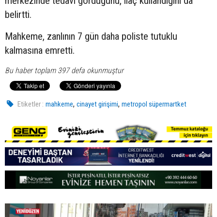
merkezinde tedavi gördüğünü, ilaç kullandığını da
belirtti.
Mahkeme, zanlının 7 gün daha poliste tutuklu
kalmasına emretti.
Bu haber toplam 397 defa okunmuştur
,
,
Etiketler :
mahkeme
cinayet girişimi
metropol süpermartket