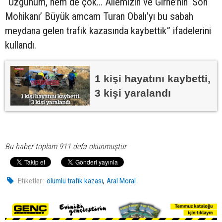
“Üzgünüm, hem de çok... Ailemizin ve Girne’nin ‘Son
Mohikanı’ Büyük amcam Turan Obalı’yı bu sabah
meydana gelen trafik kazasında kaybettik” ifadelerini
kullandı.
1 kişi hayatını kaybetti,
3 kişi yaralandı
Bu haber toplam 911 defa okunmuştur
,
Etiketler :
ölümlü trafik kazası
Aral Moral