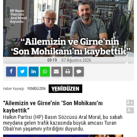
09:19
07 Ağustos 2026
YENİDÜZEN
Haber Kaynağı
“Ailemizin ve Girne’nin ‘Son Mohikanı’nı
A+
kaybettik”
A-
Halkın Partisi (HP) Basın Sözcüsü Aral Moral, bu sabah
meydana gelen trafik kazasında büyük amcası Turan
Obalı’nın yaşamını yitirdiğini duyurdu.