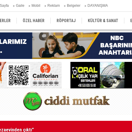
Sayfa
Gaile
Mobil
Reklam
Belgeler
DAYANIŞMA
ERLER
ÖZEL HABER
RÖPORTAJ
KÜLTÜR & SANAT
EĞİTİM
YEREL YÖNETİM
DERGİLER
SEKTÖR
tutuklandı
Ka