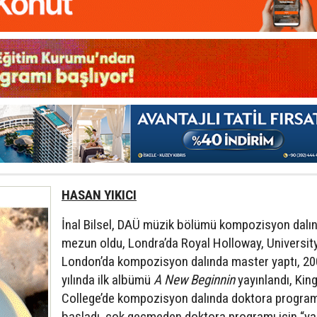
HASAN YIKICI
İnal Bilsel, DAÜ müzik bölümü kompozisyon dalı
mezun oldu, Londra’da Royal Holloway, Universit
London’da kompozisyon dalında master yaptı, 2
yılında ilk albümü
A New Beginnin
yayınlandı, King
College’de kompozisyon dalında doktora progra
başladı, çok geçmeden doktora programı için “y