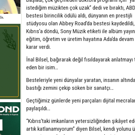
istediğim müzikten çok uzak” dedi ve bıraktı, ABD
bestesi birincilik ödülü aldı, dünyanın en prestijli
stüdyosu olan Abbey Road’da bestesi kaydedildi,
Kıbrıs’a döndü, Sony Müzik etiketi ile albüm yayın
eğitim, öğretim ve üretim hayatına Ada’da deva
karar verdi.
İnal Bilsel, bağırarak değil fısıldayarak anlatmayı 
eden bir isim…
Besteleriyle yeni dünyalar yaratan, insanın altınd
bastığı zemini çekip söken bir sanatçı…
Geçtiğimiz günlerde yeni parçaları dijital mecrala
paylaşıldı…
“Kıbrıs’taki imkanların yetersizliğinden şikâyet e
artık katlanamıyorum” diyen Bilsel, kendi yolunu 