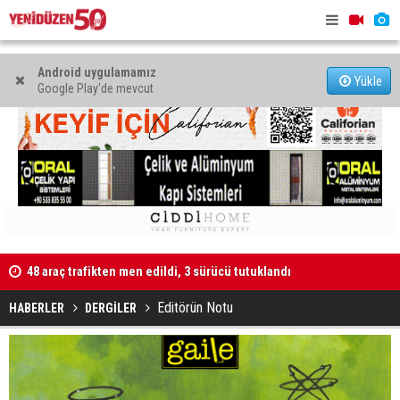
Android uygulamamız
Yükle
Google Play'de mevcut
Kaldırıma düşen scooter sürücüsü yaralandı
"Taçoy, CTP
Editörün Notu
HABERLER
DERGİLER