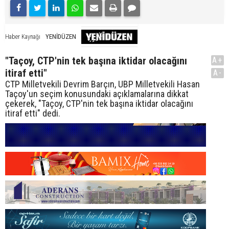
YENİDÜZEN
Haber Kaynağı
"Taçoy, CTP'nin tek başına iktidar olacağını
A+
itiraf etti"
A-
CTP Milletvekili Devrim Barçın, UBP Milletvekili Hasan
Taçoy'un seçim konusundaki açıklamalarına dikkat
çekerek, "Taçoy, CTP'nin tek başına iktidar olacağını
itiraf etti" dedi.