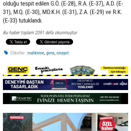
olduğu tespit edilen G.Ö. (E-28), R.A. (E-37), A.D. (E-
31), M.Q. (E-30), MD.K.H. (E-31), Z.A. (E-29) ve R.K.
(E-33) tutuklandı.
Bu haber toplam 2091 defa okunmuştur
,
,
Etiketler :
mahkeme
girne
cinayet