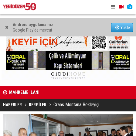
Android uygulamamız
Yükle
Google Play'de mevcut
MAHKEME İLANI
Genç Hekim
açtı
Crans Montana Bekleyişi
HABERLER
DERGİLER