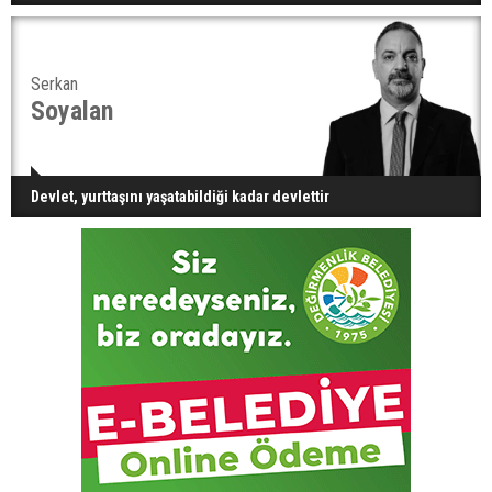
Serkan
Soyalan
Devlet, yurttaşını yaşatabildiği kadar devlettir