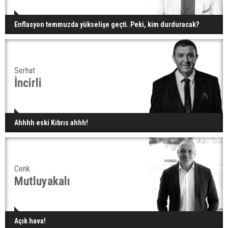
Enflasyon temmuzda yükselişe geçti. Peki, kim durduracak?
Serhat
İncirli
Ahhhh eski Kıbrıs ahhh!
Cenk
Mutluyakalı
Açık hava!