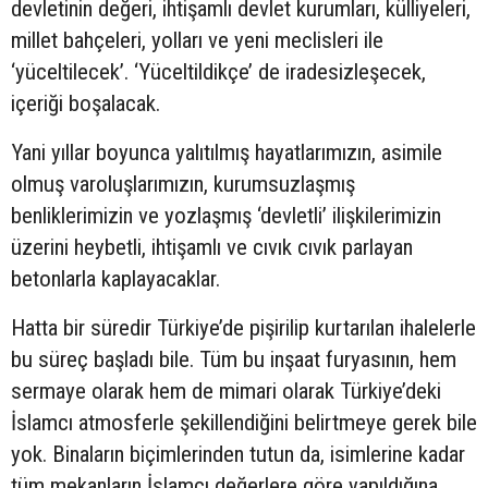
devletinin değeri, ihtişamlı devlet kurumları, külliyeleri,
millet bahçeleri, yolları ve yeni meclisleri ile
‘yüceltilecek’. ‘Yüceltildikçe’ de iradesizleşecek,
içeriği boşalacak.
Yani yıllar boyunca yalıtılmış hayatlarımızın, asimile
olmuş varoluşlarımızın, kurumsuzlaşmış
benliklerimizin ve yozlaşmış ‘devletli’ ilişkilerimizin
üzerini heybetli, ihtişamlı ve cıvık cıvık parlayan
betonlarla kaplayacaklar.
Hatta bir süredir Türkiye’de pişirilip kurtarılan ihalelerle
bu süreç başladı bile. Tüm bu inşaat furyasının, hem
sermaye olarak hem de mimari olarak Türkiye’deki
İslamcı atmosferle şekillendiğini belirtmeye gerek bile
yok. Binaların biçimlerinden tutun da, isimlerine kadar
tüm mekanların İslamcı değerlere göre yapıldığına