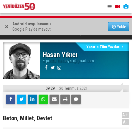
Kuveyt’ten Kayıp Şahıslar Komitesi’ne 50 bin dolar katkı
Dört ayrı tr
Ölümcül saldırının detayları mahkemede anlatıldı
Android uygulamamız
Yükle
Google Play'de mevcut
Beton, Millet, Devlet
YAZARLAR
Hasan Yıkıcı
Yazarın Tüm Yazıları >
Hasan Yıkıcı
E-posta:
hasanykc@gmail.com
09:29
20 Temmuz 2021
A+
Beton, Millet, Devlet
A-