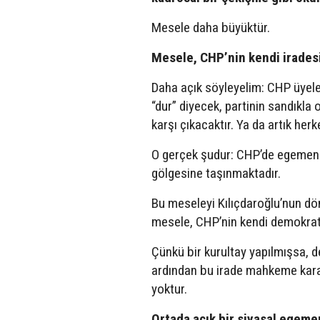
Mesele daha büyüktür.
Mesele, CHP’nin kendi iradesi
Daha açık söyleyelim: CHP üyeler
“dur” diyecek, partinin sandıkl
karşı çıkacaktır. Ya da artık he
O gerçek şudur: CHP’de egemenli
gölgesine taşınmaktadır.
Bu meseleyi Kılıçdaroğlu’nun dön
mesele, CHP’nin kendi demokrati
Çünkü bir kurultay yapılmışsa, 
ardından bu irade mahkeme karar
yoktur.
Ortada açık bir siyasal egemen