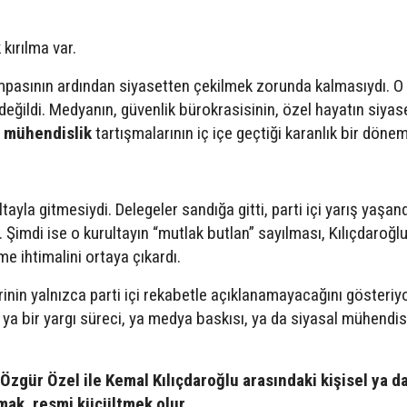
 kırılma var.
kumpasının ardından siyasetten çekilmek zorunda kalmasıydı. O 
değildi. Medyanın, güvenlik bürokrasisinin, özel hayatın siyas
l mühendislik
tartışmalarının iç içe geçtiği karanlık bir dönem
ltayla gitmesiydi. Delegeler sandığa gitti, parti içi yarış yaşan
 Şimdi ise o kurultayın “mutlak butlan” sayılması, Kılıçdaroğl
 ihtimalini ortaya çıkardı.
rinin yalnızca parti içi rekabetle açıklanamayacağını gösteriy
ya bir yargı süreci, ya medya baskısı, ya da siyasal mühendis
zgür Özel ile Kemal Kılıçdaroğlu arasındaki kişisel ya d
mak, resmi küçültmek olur.