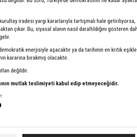
usu değildir. Bu soru, Türkiye’de demokrasinin ne kadar ayakta
rultay iradesi yargı kararlarıyla tartışmalı hale getiriliyorsa
maktan çıkar. Bu, siyasal alanın nasıl daraltıldığını gösteren da
elir.
emokratik enerjisiyle aşacaktır ya da tarihinin en kritik eşikl
nın kararına bırakmış olacaktır.
lan değildir.
nın mutlak teslimiyeti kabul edip etmeyeceğidir.
r.