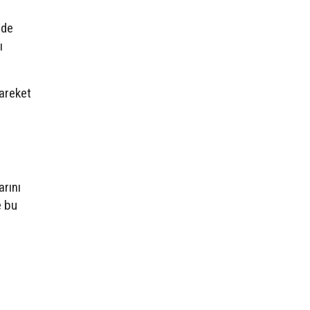
nde
ı
hareket
rını
e bu