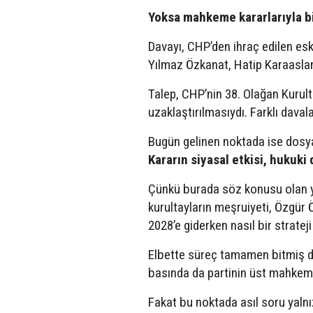
Yoksa mahkeme kararlarıyla bi
Davayı, CHP’den ihraç edilen es
Yılmaz Özkanat, Hatip Karaaslan
Talep, CHP’nin 38. Olağan Kurulta
uzaklaştırılmasıydı. Farklı dava
Bugün gelinen noktada ise dosya
Kararın siyasal etkisi, hukuki
Çünkü burada söz konusu olan yal
kurultayların meşruiyeti, Özgür 
2028’e giderken nasıl bir stratej
Elbette süreç tamamen bitmiş de
basında da partinin üst mahkeme
Fakat bu noktada asıl soru yalnı