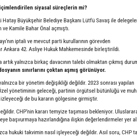
çimlendirilen siyasal süreçlerin mi?
ki Hatay Büyükşehir Belediye Başkanı Lütfü Savaş ile delegele
 ve Kamile Bahar Önal açmıştı.
yı’nın iptali ve mevcut parti kurullarının görevden
lar Ankara 42. Asliye Hukuk Mahkemesinde birleştirildi.
 artık yalnızca birkaç davacının talebi olmaktan çıkmış duru
 dosyanın sınırlarını çoktan aşmış görünüyor.
nızca bir yönetim değişikliği değildir. 2023 sonrası yapılan
Özel yönetiminin geleceği, partinin örgütsel bütünlüğü ve muh
i izleyeceği de bu kararın gölgesine girmiştir.
ğildir. CHP’nin kararı temyize taşıması bekleniyor. Uluslarar
ye başvurmaya hazırlandığına ilişkin değerlendirmeler yer al
zca hukuki takvimin nasıl işleyeceği değildir. Asıl soru, CHP t