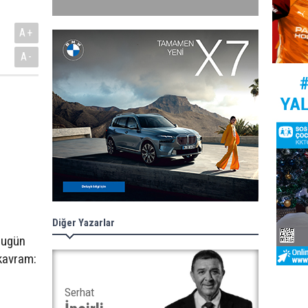
A+
A-
Diğer Yazarlar
Bugün
kavram:
Serhat