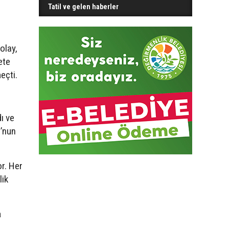
Tatil ve gelen haberler
olay,
ete
eçti.
dı ve
u’nun
or. Her
lik
a