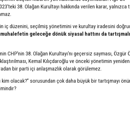
023’teki 38. Olağan Kurultayı hakkında verilen karar, yalnızca 
namaz.
in iç düzenini, seçilmiş yönetimini ve kurultay iradesini doğr
 muhalefetin geleceğe dönük siyasal hattını da tartışmalı
n CHP’nin 38. Olağan Kurultayı’nı geçersiz sayması, Özgür 
aştırılması, Kemal Kılıçdaroğlu ve önceki yönetimin yeniden
adan bir parti içi anlaşmazlık olarak görülemez.
nı kim olacak?” sorusundan çok daha büyük bir tartışmayı ön
imindir?