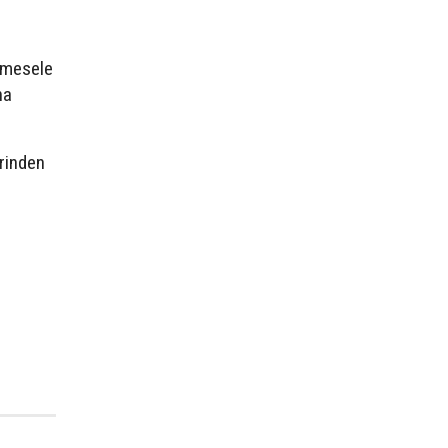
, mesele
ha
erinden