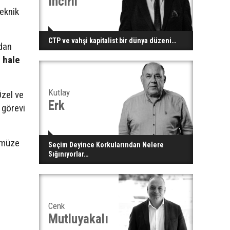
İncirli
teknik
CTP ve vahşi kapitalist bir dünya düzeni…
udan
 hale
Kutlay
Özel ve
Erk
 görevi
ümüze
Seçim Deyince Korkularından Nelere
Sığınıyorlar…
Cenk
Mutluyakalı