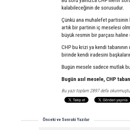
Bu soru yalnızca CHP’lilerin sor
kalabileceğinin de sorusudur.
Çünkü ana muhalefet partisinin ku
artık bir partinin iç meselesi ol
büyük resmin bir parçası haline g
CHP bu krizi ya kendi tabanının d
birinde kendi iradesini başkaları
Bugün mesele sadece mutlak but
Bugün asıl mesele, CHP tabanı
Bu yazı toplam 2897 defa okunmuştu
Önceki ve Sonraki Yazılar