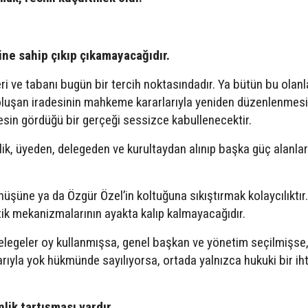
ne sahip çıkıp çıkamayacağıdır.
i ve tabanı bugün bir tercih noktasındadır. Ya bütün bu olanl
a oluşan iradesinin mahkeme kararlarıyla yeniden düzenlenmes
rkesin gördüğü bir gerçeği sessizce kabullenecektir.
k, üyeden, delegeden ve kurultaydan alınıp başka güç alanlar
üşüne ya da Özgür Özel’in koltuğuna sıkıştırmak kolaycılıktır.
k mekanizmalarının ayakta kalıp kalmayacağıdır.
delegeler oy kullanmışsa, genel başkan ve yönetim seçilmişse
ıyla yok hükmünde sayılıyorsa, ortada yalnızca hukuki bir iht
lik tartışması vardır.