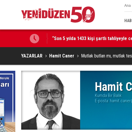
Ana 
HAB
“Son 5 yılda 1433 kişi şartlı tahliyeyle 
48 araç trafikten men edildi, 3 sürücü 
YAZARLAR
Hamit Caner
Mutlak butlan mı, mutlak tes
Hamit C
Kumda Bir Balık
E-posta:
hamit.caner