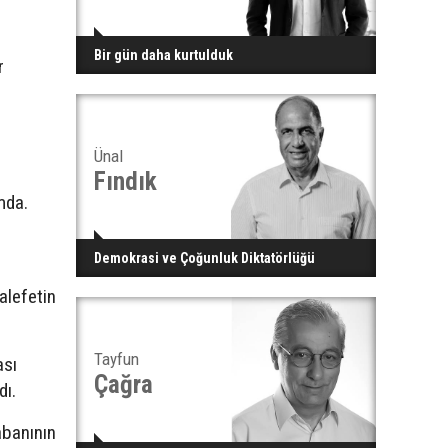
Bir gün daha kurtulduk
r
Ünal
Fındık
mda.
Demokrasi ve Çoğunluk Diktatörlüğü
alefetin
Tayfun
ası
Çağra
dı.
abanının