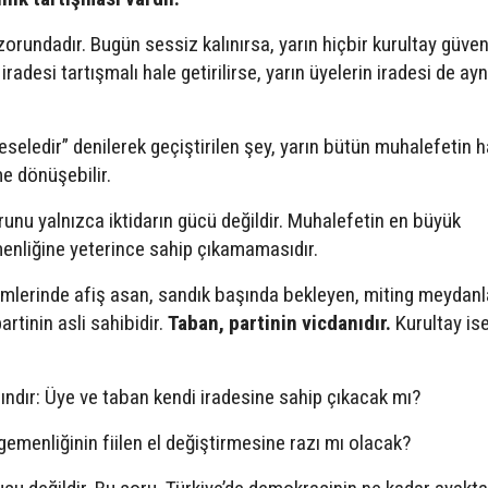
orundadır. Bugün sessiz kalınırsa, yarın hiçbir kurultay güve
radesi tartışmalı hale getirilirse, yarın üyelerin iradesi de ayn
eseledir” denilerek geçiştirilen şey, yarın bütün muhalefetin 
me dönüşebilir.
unu yalnızca iktidarın gücü değildir. Muhalefetin en büyük
menliğine yeterince sahip çıkamamasıdır.
mlerinde afiş asan, sandık başında bekleyen, miting meydanla
artinin asli sahibidir.
Taban, partinin vicdanıdır.
Kurultay is
ındır: Üye ve taban kendi iradesine sahip çıkacak mı?
egemenliğinin fiilen el değiştirmesine razı mı olacak?