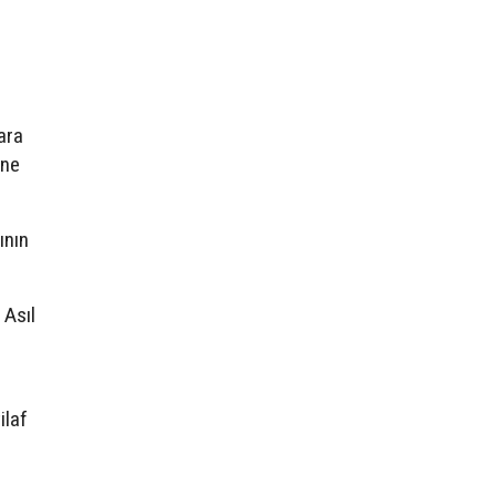
ara
ine
ının
 Asıl
,
ilaf