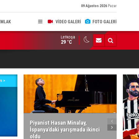
09 Ağustos 2026
Pazar
EMLAK
VİDEO GALERİ
FOTO GALERİ
Lefkoşa
ldırıma düşen scooter sürücüsü yaralandı
29 °C
ı >
Piyanist Hasan Minalay,
Kıbrıs’
İspanya'daki yarışmada ikinci
Paradi
oldu
atacak