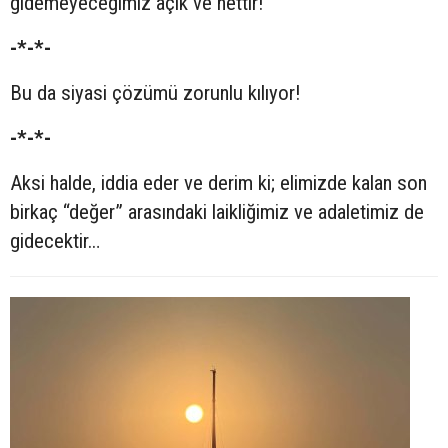
gidemeyeceğimiz açık ve nettir!
-*-*-
Bu da siyasi çözümü zorunlu kılıyor!
-*-*-
Aksi halde, iddia eder ve derim ki; elimizde kalan son
birkaç “değer” arasındaki laikliğimiz ve adaletimiz de
gidecektir…