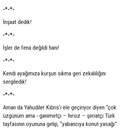
-*-*-
İnşaat dedik!
-*-*-
İşler de fena değildi hani!
-*-*-
Kendi ayağımıza kurşun sıkma geri zekalılığını
sergiledik!
-*-*-
Aman da Yahudiler Kıbrıs’ı ele geçiriyor diyen “çok
üzgünüm ama - ganimetçi – hırsız – şeriatçı Türk
tayfasının oyununa gelip, “yabancıya konut yasağı”