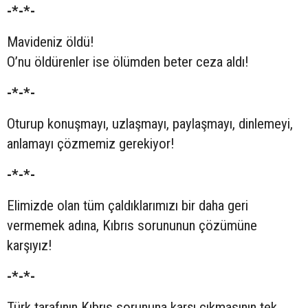
-*-*-
Mavideniz öldü!
O’nu öldürenler ise ölümden beter ceza aldı!
-*-*-
Oturup konuşmayı, uzlaşmayı, paylaşmayı, dinlemeyi,
anlamayı çözmemiz gerekiyor!
-*-*-
Elimizde olan tüm çaldıklarımızı bir daha geri
vermemek adına, Kıbrıs sorununun çözümüne
karşıyız!
-*-*-
Türk tarafının Kıbrıs sorununa karşı çıkmasının tek