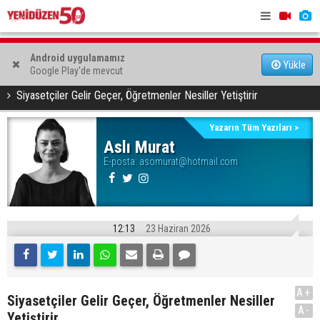
Eğlence mekanında kanunsuz silahla yakalandı
Amerika'da
Android uygulamamız
Yetişemediklerim Kalsın… Çünkü Benim de Bir Ömrüm
Yükle
Google Play'de mevcut
düştü
YAZARLAR
Aslı Murat
Var
Siyasetçiler Gelir Geçer, Öğretmenler Nesiller Yetiştirir
Yazarın Tüm Yazıları >
Aslı Murat
E-posta:
asomurat@hotmail.com
12:13
23 Haziran 2026
A+
Siyasetçiler Gelir Geçer, Öğretmenler Nesiller
A-
Yetiştirir