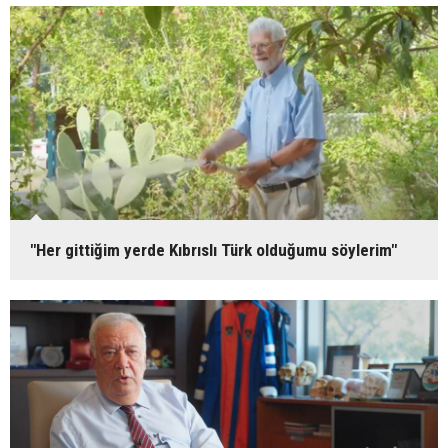
"Her gittiğim yerde Kıbrıslı Türk olduğumu söylerim"