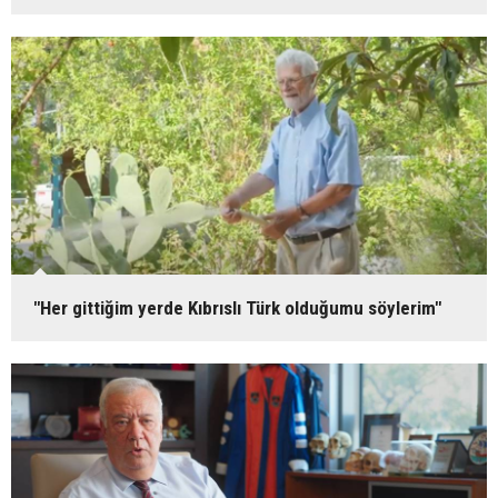
"Her gittiğim yerde Kıbrıslı Türk olduğumu söylerim"