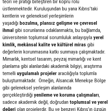
teori ve pratiği birleştiren bir köprü rolü
üstlenmektedir. Kuruluşundan bu yana Kıbrıs’taki
kentlerin ve geleneksel yerleşimlerin
yaşadığı
bozulma, plansız gelişme ve çevresel
ihmal
gibi sorunlarına odaklanmakta, bu bağlamda,
üniversitenin toplumsal sorumluluk anlayışıyla
yerel
kimlik, mekânsal kalite ve kültürel miras
gibi
değerlerin korunmasına katkı sunmaya çalışmaktadır.
Mimarlık, kentsel tasarım, peyzaj mimarlığı ve kent
planlama gibi alanlardaki akademik bilgiyi, araştırma
temelli
uygulamalı projeler
aracılığıyla toplumla
buluşturmaktadır. Örneğin, Alsancak Menekşe Bölge
gibi geleneksel yerleşim alanlarında
gerçekleştirdiği
yenileme ve koruma çalışmaları
,
sadece akademik değil, doğrudan
toplumsal ve yerel
değeri
olan projelerdir. Bu ve benzeri Kıbrıs’ın özgün