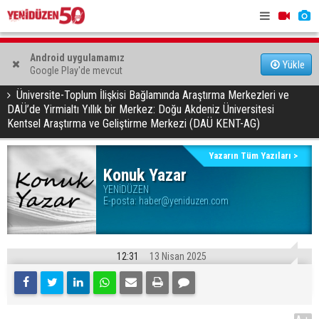
KTOEÖS: “Okullarda PDR ve özel eğitim ihtiyaçları
Bazı yollar
Android uygulamamız
Yükle
Google Play'de mevcut
görmezden geliniyor”
YAZARLAR
Konuk Yazar
Üniversite-Toplum İlişkisi Bağlamında Araştırma Merkezleri ve
DAÜ’de Yirmialtı Yıllık bir Merkez: Doğu Akdeniz Üniversitesi
Kentsel Araştırma ve Geliştirme Merkezi (DAÜ KENT-AG)
Yazarın Tüm Yazıları >
Konuk Yazar
YENİDÜZEN
E-posta:
haber@yeniduzen.com
12:31
13 Nisan 2025